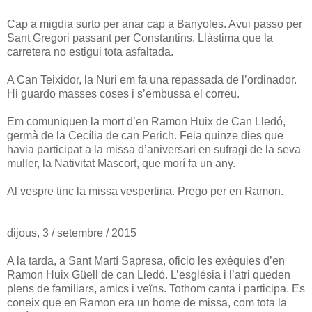
Cap a migdia surto per anar cap a Banyoles. Avui passo per
Sant Gregori passant per Constantins. Llàstima que la
carretera no estigui tota asfaltada.
A Can Teixidor, la Nuri em fa una repassada de l’ordinador.
Hi guardo masses coses i s’embussa el correu.
Em comuniquen la mort d’en Ramon Huix de Can Lledó,
germà de la Cecília de can Perich. Feia quinze dies que
havia participat a la missa d’aniversari en sufragi de la seva
muller, la Nativitat Mascort, que morí fa un any.
Al vespre tinc la missa vespertina. Prego per en Ramon.
dijous, 3 / setembre / 2015
A la tarda, a Sant Martí Sapresa, oficio les exèquies d’en
Ramon Huix Güell de can Lledó. L’església i l’atri queden
plens de familiars, amics i veïns. Tothom canta i participa. Es
coneix que en Ramon era un home de missa, com tota la