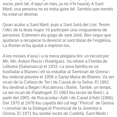
sucre, però bé, d’aquí un mes, ja no n’hi haurà). A Sant
Martí, una persona no es troba gaire bé. Sembla que només
ha estat un desmai.
Quan acabo a Sant Martí, pujo a Sant Julià del Llor. Tenim
l’ofici de la festa major. Hi participen una cinquantena de
persones. Estrenem els goigs de sant Julià. Ben segur que
ajudaran a recuperar la devoció al sant titular de l’església.
La Remei m’ha ajudat a imprimir-los.
A les misses d’avui i a la meva pregària tinc un record per
Mn. Mn. Antoni Recio i Rodríguez. Va néixer a Florida de
Liébana (Salamanca) el 1933. La seva família es va
traslladar a Blanes i ell va estudiar al Seminari de Girona i
fou ordenat prevere el 1958 a Santa Maria de Blanes. Va ser
vicari de la Cellera de Ter i de Cassà de la Selva. El 1961
fou destinat a Beget i Rocabruna i Bolós. També, un temps,
va ser vicari de Palafrugell. El 1963 fou rector de Biert i, a
partir del 1965, de Rocacorba i Adri i de Canet d'Adri (1966).
Del 1970 al 1978 fou capellà del col·legi "Pericot" de Girona
i consiliari de la Delegació Provincial de la Joventut a
Girona. El 1971 fou també rector de Cartellà, Sant Medir i