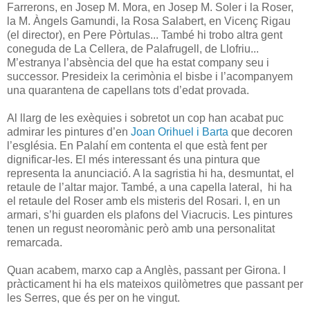
Farrerons, en Josep M. Mora, en Josep M. Soler i la Roser,
la M. Àngels Gamundi, la Rosa Salabert, en Vicenç Rigau
(el director), en Pere Pòrtulas... També hi trobo altra gent
coneguda de La Cellera, de Palafrugell, de Llofriu...
M’estranya l’absència del que ha estat company seu i
successor. Presideix la cerimònia el bisbe i l’acompanyem
una quarantena de capellans tots d’edat provada.
Al llarg de les exèquies i sobretot un cop han acabat puc
admirar les pintures d’en
Joan Orihuel i Barta
que decoren
l’església. En Palahí em contenta el que està fent per
dignificar-les. El més interessant és una pintura que
representa la anunciació. A la sagristia hi ha, desmuntat, el
retaule de l’altar major. També, a una capella lateral, hi ha
el retaule del Roser amb els misteris del Rosari. I, en un
armari, s’hi guarden els plafons del Viacrucis. Les pintures
tenen un regust neoromànic però amb una personalitat
remarcada.
Quan acabem, marxo cap a Anglès, passant per Girona. I
pràcticament hi ha els mateixos quilòmetres que passant per
les Serres, que és per on he vingut.