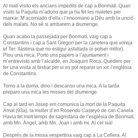
Al matí visito els ancians impedits de cap a Bonmatí. Quan
visito la Paquita m’adono que ja ha fet les maletes per
marxar. M’acomiado d’ella i l’encomano a Déu amb la unció
dels malats. No sé si arribarem a diumenge.
Quan acabo la passejada per Bonmatí, vaig cap a
Constantins i cap a Sant Gregori per la carretera que voreja
el Ter: llàstima que no estigui asfaltada (o potser millor).
Plou una mica. Porto uns papers a l’ajuntament i
m’entrevisto amb l’alcalde, en Joaquim Roca. Quedem per
fer una visita al bisbat per si es pot reparar un xic l’església
de Constantins.
Torno a la doma, dino i descanso una mica. A la tarda
preparo una mica les misses del diumenge.
Cap al tard en Josep em comunica la mort de la Paquita
Amat (93a), la muller d’en Rosendo Casteyó de can Canela.
Havia fet molt temps de sagristana de l’església de Bonmatí,
amb Mn. Àngel, amb Mn. Joan i amb mi. Al cel sia!
Després de la missa vespertina vaig cap a La Cellera. Al