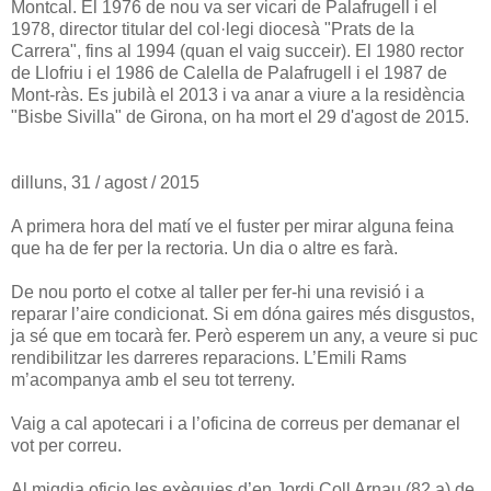
Montcal. El 1976 de nou va ser vicari de Palafrugell i el
1978, director titular del col·legi diocesà "Prats de la
Carrera", fins al 1994 (quan el vaig succeir). El 1980 rector
de Llofriu i el 1986 de Calella de Palafrugell i el 1987 de
Mont-ràs. Es jubilà el 2013 i va anar a viure a la residència
"Bisbe Sivilla" de Girona, on ha mort el 29 d'agost de 2015.
dilluns, 31 / agost / 2015
A primera hora del matí ve el fuster per mirar alguna feina
que ha de fer per la rectoria. Un dia o altre es farà.
De nou porto el cotxe al taller per fer-hi una revisió i a
reparar l’aire condicionat. Si em dóna gaires més disgustos,
ja sé que em tocarà fer. Però esperem un any, a veure si puc
rendibilitzar les darreres reparacions. L’Emili Rams
m’acompanya amb el seu tot terreny.
Vaig a cal apotecari i a l’oficina de correus per demanar el
vot per correu.
Al migdia oficio les exèquies d’en Jordi Coll Arnau (82 a) de