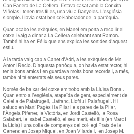
Can Fanera de La Cellera. Estava casat amb la Conxita
Viñolas i tenen tres filles, una viu a Banyoles. L’església
s’omple. Havia estat bon col·laborador de la parròquia.
Quan acabo les exèquies, en Manel em porta a recollir el
cotxe i vaig a dinar a La Cellera celebrant sant Ramon.
També hi ha en Félix que ens explica les sortides d’aquest
estiu.
A la tarda vaig cap a Canet d’Adri, a les exèquies de Mn.
Antoni Recio. D’aquesta parròquia, on havia estat rector, hi
tenia bons amics i en guardava molts bons records i, a més,
també hi té enterrats els seus pares.
Només de baixar del cotxe em trobo amb la Lluïsa Bonal.
Quan entro a l’església, atapeïda de gent, especialment de
Calella de Palafrugell, Llafranc, Llofriu i Palafrugell. Hi
saludo en Martí Pagès i la Pilar i els pares de la Pilar,
l’Àngela Piferrer, la Victòria, en Jordi Castelló, la Rosa
Salabert, la Isabel Castelló, el seu marit, els fills (en Marc i
la Lídia) i una colla de companys del col·legi Prats de la
Carrera: en Josep Miquel, en Joan Vilardell, en Josep M.