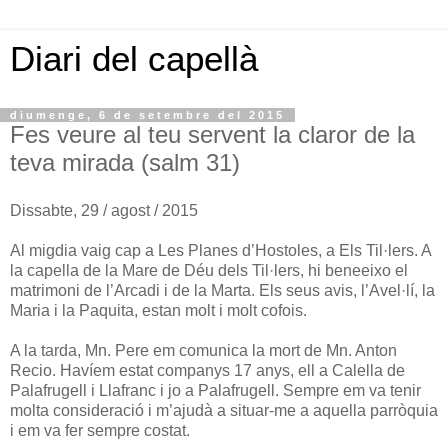
Diari del capellà
diumenge, 6 de setembre del 2015
Fes veure al teu servent la claror de la
teva mirada (salm 31)
Dissabte, 29 / agost / 2015
Al migdia vaig cap a Les Planes d’Hostoles, a Els Til·lers. A
la capella de la Mare de Déu dels Til·lers, hi beneeixo el
matrimoni de l’Arcadi i de la Marta. Els seus avis, l’Avel·lí, la
Maria i la Paquita, estan molt i molt cofois.
A la tarda, Mn. Pere em comunica la mort de Mn. Anton
Recio. Havíem estat companys 17 anys, ell a Calella de
Palafrugell i Llafranc i jo a Palafrugell. Sempre em va tenir
molta consideració i m’ajudà a situar-me a aquella parròquia
i em va fer sempre costat.