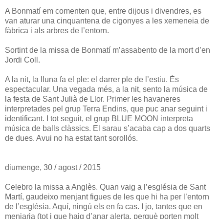
A Bonmatí em comenten que, entre dijous i divendres, es
van aturar una cinquantena de cigonyes a les xemeneia de
fàbrica i als arbres de l’entorn.
Sortint de la missa de Bonmatí m’assabento de la mort d’en
Jordi Coll.
A la nit, la lluna fa el ple: el darrer ple de l’estiu. És
espectacular. Una vegada més, a la nit, sento la música de
la festa de Sant Julià de Llor. Primer les havaneres
interpretades pel grup Terra Endins, que puc anar seguint i
identificant. I tot seguit, el grup BLUE MOON interpreta
música de balls clàssics. El sarau s’acaba cap a dos quarts
de dues. Avui no ha estat tant sorollós.
diumenge, 30 / agost / 2015
Celebro la missa a Anglès. Quan vaig a l’església de Sant
Martí, gaudeixo menjant figues de les que hi ha per l’entorn
de l’església. Aquí, ningú els en fa cas. I jo, tantes que en
menjaria (tot i que haig d’anar alerta, perquè porten molt