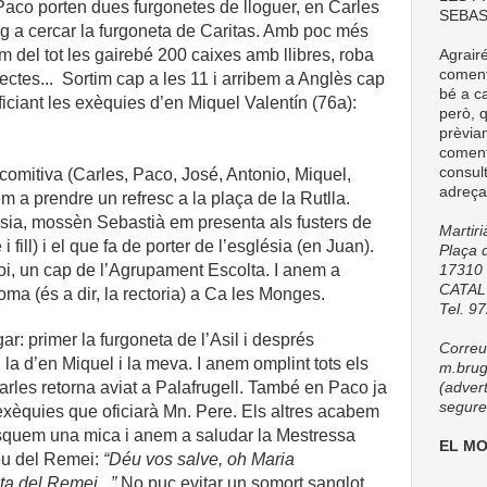
Paco porten dues furgonetes de lloguer, en Carles
SEBAS
 vaig a cercar la furgoneta de Caritas. Amb poc més
 del tot les gairebé 200 caixes amb llibres, roba
Agrair
comenta
ectes...
Sortim cap a les 11 i arribem a Anglès cap
bé a ca
ficiant les exèquies d’en Miquel Valentín (76a):
però, q
prèvia
coment
consul
comitiva (Carles, Paco, José, Antonio, Miquel,
adreça
em a prendre un refresc a la plaça de la Rutlla.
sia, mossèn Sebastià em presenta als fusters de
Martir
i fill) i el que fa de porter de l’església (en Juan).
Plaça d
i, un cap de l’Agrupament Escolta. I anem a
17310 
CATA
doma (és a dir, la rectoria) a Ca les Monges.
Tel. 9
: primer la furgoneta de l’Asil i després
Correu 
la d’en Miquel i la meva. I anem omplint tots els
m.brug
arles retorna aviat a Palafrugell. També en Paco ja
(adver
seguret
exèquies que oficiarà Mn. Pere. Els altres acabem
resquem una mica i anem a saludar la Mestressa
EL M
éu del Remei:
“Déu vos salve, oh Maria
a del Remei...”
No puc evitar un somort sanglot.