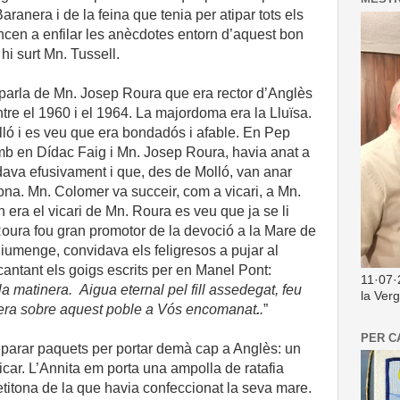
nera i de la feina que tenia per atipar tots els
ncen a enfilar les anècdotes entorn d’aquest bon
hi surt Mn. Tussell.
arla de Mn. Josep Roura que era rector d’Anglès
ntre el 1960 i el 1964. La majordoma era la Lluïsa.
lló i es veu que era bondadós i afable. En Pep
b en Dídac Faig i Mn. Josep Roura, havia anat a
dava efusivament i que, des de Molló, van anar
ona. Mn. Colomer va succeir, com a vicari, a Mn.
era el vicari de Mn. Roura es veu que ja se li
oura fou gran promotor de la devoció a la Mare de
iumenge, convidava els feligresos a pujar al
 cantant els goigs escrits per en Manel Pont:
11·07·
la matinera.
Aigua eternal pel fill assedegat,
feu
la Ver
iera sobre aquest poble a Vós encomanat
.
.
”
PER C
eparar paquets per portar demà cap a Anglès: un
icar. L’Annita em porta una ampolla de ratafia
etitona de la que havia confeccionat la seva mare.