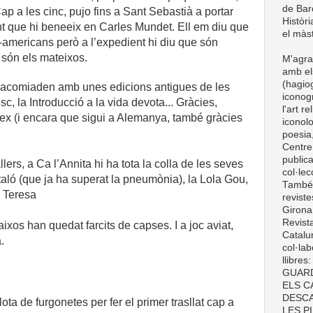
de Barc
Cap a les cinc, pujo fins a Sant Sebastià a portar
Històri
t que hi beneeix en Carles Mundet. Ell em diu que
el màst
-americans però a l’expedient hi diu que són
són els mateixos.
M'agra
amb el
(hagiog
’acomiaden amb unes edicions antigues de les
iconogr
c, la Introducció a la vida devota... Gràcies,
l'art r
lex (i encara que sigui a Alemanya, també gràcies
iconolo
poesia,
Centre
publica
lers, a Ca l’Annita hi ha tota la colla de les seves
col·le
ló (que ja ha superat la pneumònia), la Lola Gou,
També t
a Teresa
revist
Girona
Revist
baixos han quedat farcits de capses. I a joc aviat,
Catalun
.
col·lab
llibre
1
GUARD
ELS C
DESCA
lota de furgonetes per fer el primer trasllat cap a
LES P