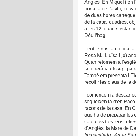
Anglès. En Miquel i en 
porta la de l’asil i, jo,
de dues hores carreguem
de la casa, quadres, obj
a les 12, quan s’estan o
Déu l’hagi.
Fent temps, amb tota la 
Rosa M., Lluïsa i jo) an
Quan retornem a l’esglé
la funerària (Josep, pare 
També em presenta l’Elo
recollir les claus de la 
I comencem a descarregar
segueixen la d’en Paco, 
racons de la casa. En C
que ha de preparar les 
cap a les tres, ens ref
d’Anglès, la Mare de D
Immaculada, Verge Sant