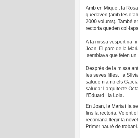
Amb en Miquel, la Rosa M
quedaven (amb les d’ahi
2000 volums). També en
rectoria queden col·lap
A la missa vespertina hi 
Joan. El pare de la Mar
semblava que feien un 
Després de la missa an
les seves filles,
la Sílv
saludem amb els Garcia U
saludar l’arquitecte Octa
l’Eduard i la Lola.
En Joan, la Maria i la
fins la rectoria. Veien
recomana llegir la no
Primer hauré de trobar-l