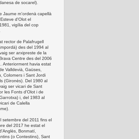
anesa de socarel).
be Jaume m'ordenà capellà
Esteve d'Olot el
981, vigília del cop
.
t rector de Palafrugell
Empordà) des del 1994 al
vaig ser arxipreste de la
Brava Centre des del 2006
1. Anteriorment havia estat
 de Valldevià, Gaüses,
u, Colomers i Sant Jordi
ls (Gironès). Del 1980 al
aig ser vicari de Sant
or les Fonts d'Olot i de
Garrotxa) i, del 1983 al
icari de Calella
sme).
l setembre del 2011 fins el
re del 2017 he estat el
 d'Anglès, Bonmatí,
ntins (o Contestins), Sant