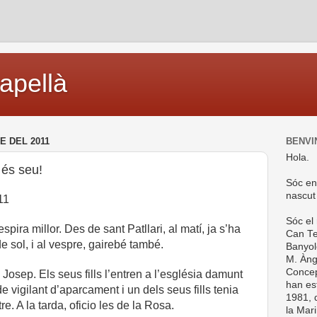
capellà
E DEL 2011
BENVI
Hola.
 és seu!
Sóc en
nascut
11
Sóc el
spira millor. Des de sant Patllari, al matí, ja s’ha
Can Te
e sol, i al vespre, gairebé també.
Banyol
M. Ànge
Concep
 Josep. Els seus fills l’entren a l’església damunt
han es
de vigilant d’aparcament i un dels seus fills tenia
1981, d
e. A la tarda, oficio les de la Rosa.
la Mar