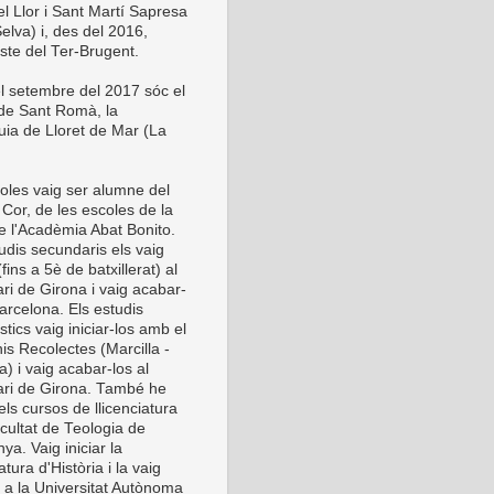
el Llor i Sant Martí Sapresa
elva) i, des del 2016,
este del Ter-Brugent.
l setembre del 2017 sóc el
 de Sant Romà, la
uia de Lloret de Mar (La
oles vaig ser alumne del
Cor, de les escoles de la
de l'Acadèmia Abat Bonito.
udis secundaris els vaig
 (fins a 5è de batxillerat) al
ri de Girona i vaig acabar-
arcelona. Els estudis
stics vaig iniciar-los amb el
is Recolectes (Marcilla -
) i vaig acabar-los al
ri de Girona. També he
els cursos de llicenciatura
cultat de Teologia de
ya. Vaig iniciar la
iatura d'Història i la vaig
r a la Universitat Autònoma