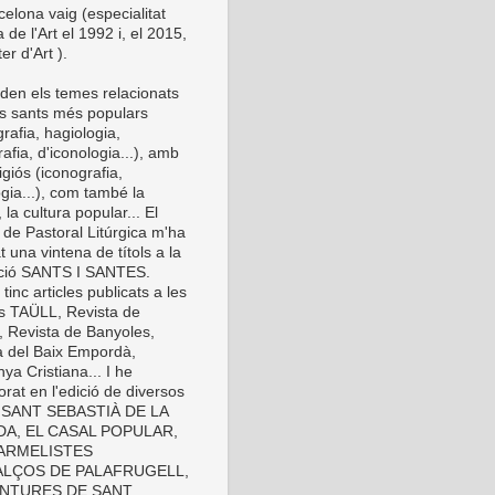
elona vaig (especialitat
a de l'Art el 1992 i, el 2015,
er d'Art ).
den els temes relacionats
s sants més populars
rafia, hagiologia,
afia, d'iconologia...), amb
eligiós (iconografia,
gia...), com també la
 la cultura popular... El
 de Pastoral Litúrgica m'ha
t una vintena de títols a la
cció SANTS I SANTES.
inc articles publicats a les
es TAÜLL, Revista de
, Revista de Banyoles,
a del Baix Empordà,
ya Cristiana... I he
orat en l'edició de diversos
s: SANT SEBASTIÀ DE LA
A, EL CASAL POPULAR,
ARMELISTES
LÇOS DE PALAFRUGELL,
INTURES DE SANT