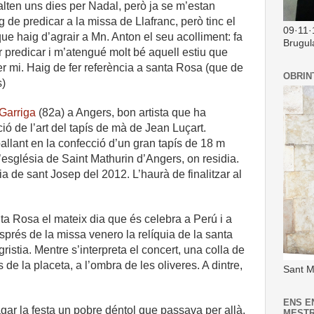
alten uns dies per Nadal, però ja se m’estan
g de predicar a la missa de Llafranc, però tinc el
09·11·
que haig d’agrair a Mn. Anton el seu acolliment: fa
Brugul
 predicar i m’atengué molt bé aquell estiu que
r mi. Haig de fer referència a santa Rosa (que de
OBRIN
s)
Garriga
(82a) a Angers, bon artista que ha
ció de l’art del tapís de mà de Jean Luçart.
allant en la confecció d’un gran tapís de 18 m
l’església de Saint Mathurin d’Angers, on residia.
ia de sant Josep del 2012. L’haurà de finalitzar al
ta Rosa el mateix dia que és celebra a Perú i a
sprés de la missa venero la relíquia de la santa
ristia. Mentre s’interpreta el concert, una colla de
de la placeta, a l’ombra de les oliveres. A dintre,
Sant M
ENS E
gar la festa un pobre déntol que passava per allà.
MEST