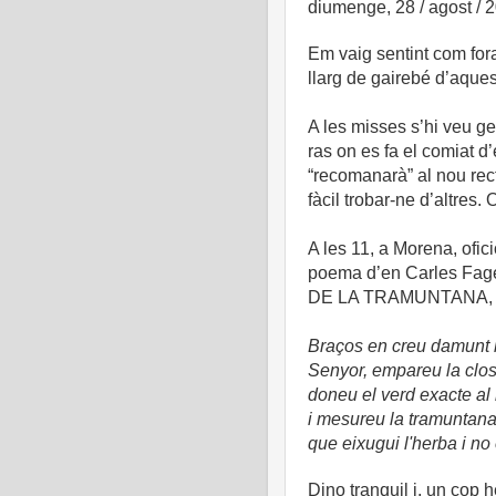
diumenge, 28 / agost / 
Em vaig sentint com fora
llarg de gairebé d’aques
A les misses s’hi veu ge
ras on es fa el comiat d’
“recomanarà” al nou rec
fàcil trobar-ne d’altres.
A les 11, a Morena, ofic
poema d’en Carles Fages
DE LA TRAMUNTANA, ta
Braços en creu damunt l
Senyor, empareu la clos
doneu el verd exacte al 
i mesureu la tramuntana
que eixugui l'herba i no 
Dino tranquil i, un cop 