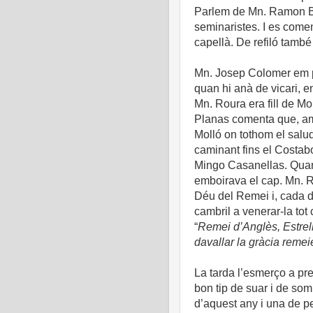
Parlem de Mn. Ramon Bara
seminaristes. I es come
capellà. De refiló també 
Mn. Josep Colomer em p
quan hi anà de vicari, e
Mn. Roura era fill de Mo
Planas comenta que, am
Molló on tothom el salu
caminant fins el Costab
Mingo Casanellas. Quan 
emboirava el cap. Mn. R
Déu del Remei i, cada d
cambril a venerar-la tot
“
Remei d’Anglès, Estrel
davallar la gràcia reme
La tarda l’esmerço a pr
bon tip de suar i de som
d’aquest any i una de p