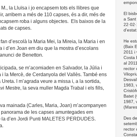
empord
., la Lluïsa i jo encapsem tots els llibres que
El bis
r, arribem a més de 110 capses, és a dir, més de
a Sant 
capsem roba i alguns objectes.
Els baixos de la
22·02·1
sats de capses.
d'estat
He esta
fan d’escolà la Maria Mei, la Mireia, la Maria i en
(Baix 
ia i d’en Joan em diu que la mostra d’escolans
2011 i 
anunci de Benetton.
Costa 
al 201
ticipada, se m’acomiaden en
Salvador, la Júlia i
rector
Vilopri
ia i la Mercè, de Cerdanyola del Vallès. També
ens
Desval
reta. I m’agrada veure a missa i, a la sortida,
1983, v
vi Mestre, la seva muller Magda Trabal i els fills,
Cristòf
Batet (
1987, v
 seva mainada (Carles, Maria, Joan) m’acompanyen
(Mare
t el panorama de les capses amuntegades em
Des de
vel·la d’en Jordi Punti MALETES PERDUDES.
setemb
a.
rector
Consta