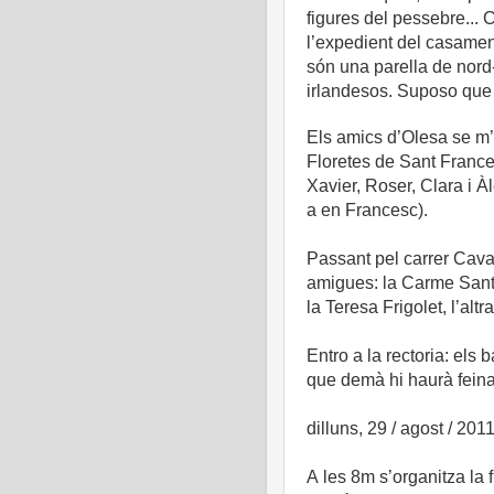
figures del pessebre... 
l’expedient del casamen
són una parella de nord
irlandesos. Suposo que 
Els amics d’Olesa se m
Floretes de Sant Frances
Xavier, Roser, Clara i À
a en Francesc).
Passant pel carrer Caval
amigues: la Carme Santa
la Teresa Frigolet, l’altr
Entro a la rectoria: els 
que demà hi haurà feina
dilluns, 29 / agost / 201
A les 8m s’organitza la f