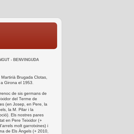
NGUT - BENVINGUDA
 Martirià Brugada Clotas,
 a Girona el 1953.
 renoc de sis germans de
ixidor del Terme de
es (en Josep, en Pere, la
ls, la M. Pilar i la
ció). Els nostres pares
tat en Pere Teixidor (+
'arrels molt garrotxines) i
ina de Els Àngels (+ 2010,