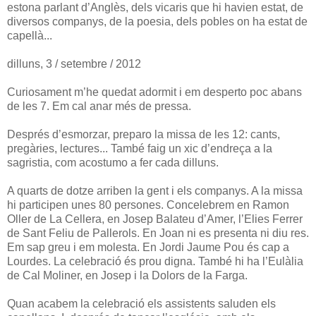
estona parlant d’Anglès, dels vicaris que hi havien estat, de
diversos companys, de la poesia, dels pobles on ha estat de
capellà...
dilluns, 3 / setembre / 2012
Curiosament m’he quedat adormit i em desperto poc abans
de les 7. Em cal anar més de pressa.
Després d’esmorzar, preparo la missa de les 12: cants,
pregàries, lectures... També faig un xic d’endreça a la
sagristia, com acostumo a fer cada dilluns.
A quarts de dotze arriben la gent i els companys. A la missa
hi participen unes 80 persones. Concelebrem en Ramon
Oller de La Cellera, en Josep Balateu d’Amer, l’Elies Ferrer
de Sant Feliu de Pallerols. En Joan ni es presenta ni diu res.
Em sap greu i em molesta. En Jordi Jaume Pou és cap a
Lourdes. La celebració és prou digna. També hi ha l’Eulàlia
de Cal Moliner, en Josep i la Dolors de la Farga.
Quan acabem la celebració els assistents saluden els