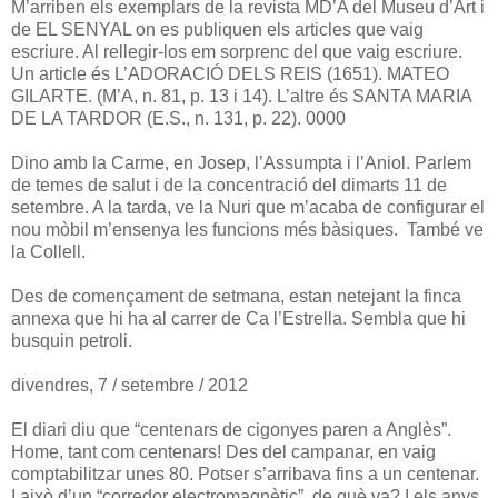
M’arriben els exemplars de la revista MD’A del Museu d’Art i
de EL SENYAL on es publiquen els articles que vaig
escriure. Al rellegir-los em sorprenc del que vaig escriure.
Un article és L’ADORACIÓ DELS REIS (1651). MATEO
GILARTE. (M’A, n. 81, p. 13 i 14). L’altre és SANTA MARIA
DE LA TARDOR (E.S., n. 131, p. 22). 0000
Dino amb la Carme, en Josep, l’Assumpta i l’Aniol. Parlem
de temes de salut i de la concentració del dimarts 11 de
setembre. A la tarda, ve la Nuri que m’acaba de configurar el
nou mòbil m’ensenya les funcions més bàsiques. També ve
la Collell.
Des de començament de setmana, estan netejant la finca
annexa que hi ha al carrer de Ca l’Estrella. Sembla que hi
busquin petroli.
divendres, 7 / setembre / 2012
El diari diu que “centenars de cigonyes paren a Anglès”.
Home, tant com centenars! Des del campanar, en vaig
comptabilitzar unes 80. Potser s’arribava fins a un centenar.
I això d’un “corredor electromagnètic”, de què va? I els anys