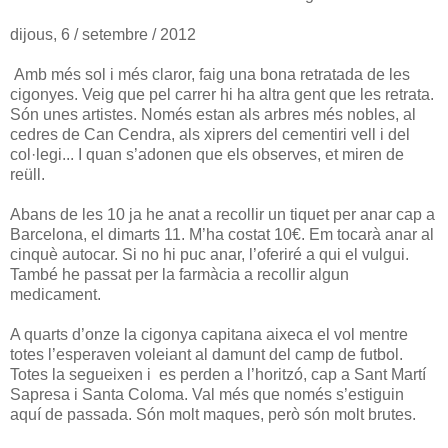
dijous, 6 / setembre / 2012
Amb més sol i més claror, faig una bona retratada de les
cigonyes. Veig que pel carrer hi ha altra gent que les retrata.
Són unes artistes. Només estan als arbres més nobles, al
cedres de Can Cendra, als xiprers del cementiri vell i del
col·legi... I quan s’adonen que els observes, et miren de
reüll.
Abans de les 10 ja he anat a recollir un tiquet per anar cap a
Barcelona, el dimarts 11. M’ha costat 10€. Em tocarà anar al
cinquè autocar. Si no hi puc anar, l’oferiré a qui el vulgui.
També he passat per la farmàcia a recollir algun
medicament.
A quarts d’onze la cigonya capitana aixeca el vol mentre
totes l’esperaven voleiant al damunt del camp de futbol.
Totes la segueixen i es perden a l’horitzó, cap a Sant Martí
Sapresa i Santa Coloma. Val més que només s’estiguin
aquí de passada. Són molt maques, però són molt brutes.