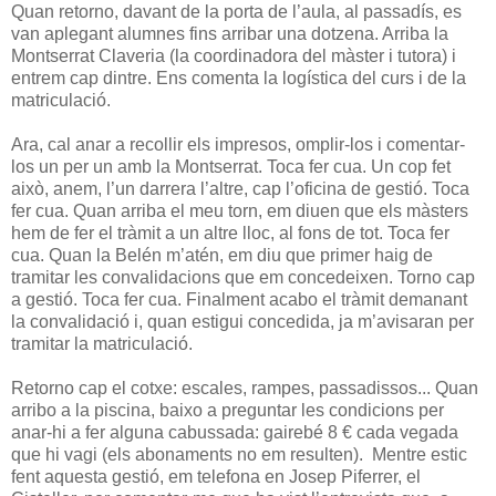
Quan retorno, davant de la porta de l’aula, al passadís, es
van aplegant alumnes fins arribar una dotzena. Arriba la
Montserrat Claveria (la coordinadora del màster i tutora) i
entrem cap dintre. Ens comenta la logística del curs i de la
matriculació.
Ara, cal anar a recollir els impresos, omplir-los i comentar-
los un per un amb la Montserrat. Toca fer cua. Un cop fet
això, anem, l’un darrera l’altre, cap l’oficina de gestió. Toca
fer cua. Quan arriba el meu torn, em diuen que els màsters
hem de fer el tràmit a un altre lloc, al fons de tot. Toca fer
cua. Quan la Belén m’atén, em diu que primer haig de
tramitar les convalidacions que em concedeixen. Torno cap
a gestió. Toca fer cua. Finalment acabo el tràmit demanant
la convalidació i, quan estigui concedida, ja m’avisaran per
tramitar la matriculació.
Retorno cap el cotxe: escales, rampes, passadissos... Quan
arribo a la piscina, baixo a preguntar les condicions per
anar-hi a fer alguna cabussada: gairebé 8 € cada vegada
que hi vagi (els abonaments no em resulten). Mentre estic
fent aquesta gestió, em telefona en Josep Piferrer, el