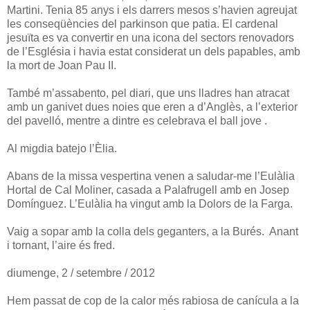
Martini. Tenia 85 anys i els darrers mesos s’havien agreujat
les conseqüències del parkinson que patia. El cardenal
jesuïta es va convertir en una icona del sectors renovadors
de l’Església i havia estat considerat un dels papables, amb
la mort de Joan Pau II.
També m’assabento, pel diari, que uns lladres han atracat
amb un ganivet dues noies que eren a d’Anglès, a l’exterior
del pavelló, mentre a dintre es celebrava el ball jove .
Al migdia batejo l’Èlia.
Abans de la missa vespertina venen a saludar-me l’Eulàlia
Hortal de Cal Moliner, casada a Palafrugell amb en Josep
Domínguez. L’Eulàlia ha vingut amb la Dolors de la Farga.
Vaig a sopar amb la colla dels geganters, a la Burés. Anant
i tornant, l’aire és fred.
diumenge, 2 / setembre / 2012
Hem passat de cop de la calor més rabiosa de canícula a la