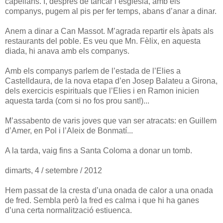
capellans. I, després de tancar l’església, amb els
companys, pugem al pis per fer temps, abans d’anar a dinar.
Anem a dinar a Can Massot. M’agrada repartir els àpats als
restaurants del poble. Es veu que Mn. Fèlix, en aquesta
diada, hi anava amb els companys.
Amb els companys parlem de l’estada de l’Elies a
Castelldaura, de la nova etapa d’en Josep Balateu a Girona,
dels exercicis espirituals que l’Elies i en Ramon inicien
aquesta tarda (com si no fos prou sant!)...
M’assabento de varis joves que van ser atracats: en Guillem
d’Amer, en Pol i l’Aleix de Bonmatí...
A la tarda, vaig fins a Santa Coloma a donar un tomb.
dimarts, 4 / setembre / 2012
Hem passat de la cresta d’una onada de calor a una onada
de fred. Sembla però la fred es calma i que hi ha ganes
d’una certa normalització estiuenca.