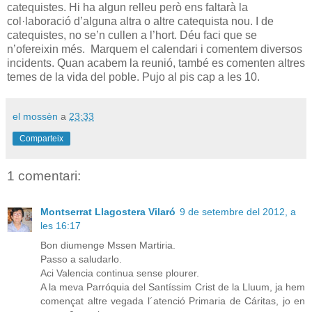
catequistes. Hi ha algun relleu però ens faltarà la
col·laboració d’alguna altra o altre catequista nou. I de
catequistes, no se’n cullen a l’hort. Déu faci que se
n’ofereixin més. Marquem el calendari i comentem diversos
incidents. Quan acabem la reunió, també es comenten altres
temes de la vida del poble. Pujo al pis cap a les 10.
el mossèn
a
23:33
Comparteix
1 comentari:
Montserrat Llagostera Vilaró
9 de setembre del 2012, a
les 16:17
Bon diumenge Mssen Martiria.
Passo a saludarlo.
Aci Valencia continua sense plourer.
A la meva Parróquia del Santíssim Crist de la Lluum, ja hem
començat altre vegada l´atenció Primaria de Cáritas, jo en