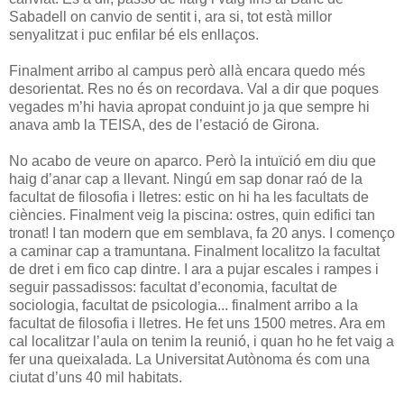
Sabadell on canvio de sentit i, ara si, tot està millor
senyalitzat i puc enfilar bé els enllaços.
Finalment arribo al campus però allà encara quedo més
desorientat. Res no és on recordava. Val a dir que poques
vegades m’hi havia apropat conduint jo ja que sempre hi
anava amb la TEISA, des de l’estació de Girona.
No acabo de veure on aparco. Però la intuïció em diu que
haig d’anar cap a llevant. Ningú em sap donar raó de la
facultat de filosofia i lletres: estic on hi ha les facultats de
ciències. Finalment veig la piscina: ostres, quin edifici tan
tronat! I tan modern que em semblava, fa 20 anys. I començo
a caminar cap a tramuntana. Finalment localitzo la facultat
de dret i em fico cap dintre. I ara a pujar escales i rampes i
seguir passadissos: facultat d’economia, facultat de
sociologia, facultat de psicologia... finalment arribo a la
facultat de filosofia i lletres. He fet uns 1500 metres. Ara em
cal localitzar l’aula on tenim la reunió, i quan ho he fet vaig a
fer una queixalada. La Universitat Autònoma és com una
ciutat d’uns 40 mil habitats.