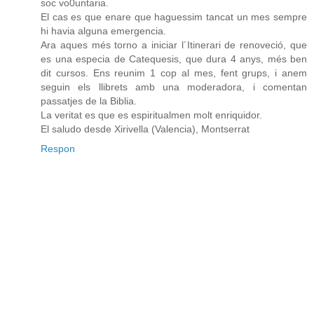
soc vo0untaria.
El cas es que enare que haguessim tancat un mes sempre
hi havia alguna emergencia.
Ara aques més torno a iniciar l´Itinerari de renoveció, que
es una especia de Catequesis, que dura 4 anys, més ben
dit cursos. Ens reunim 1 cop al mes, fent grups, i anem
seguin els llibrets amb una moderadora, i comentan
passatjes de la Biblia.
La veritat es que es espiritualmen molt enriquidor.
El saludo desde Xirivella (Valencia), Montserrat
Respon