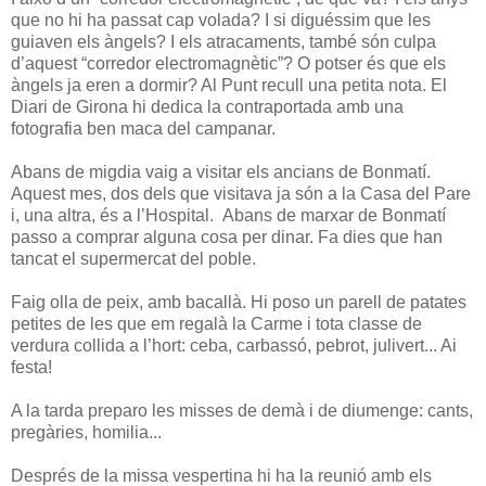
que no hi ha passat cap volada? I si diguéssim que les
guiaven els àngels? I els atracaments, també són culpa
d’aquest “corredor electromagnètic”? O potser és que els
àngels ja eren a dormir? Al Punt recull una petita nota. El
Diari de Girona hi dedica la contraportada amb una
fotografia ben maca del campanar.
Abans de migdia vaig a visitar els ancians de Bonmatí.
Aquest mes, dos dels que visitava ja són a la Casa del Pare
i, una altra, és a l’Hospital. Abans de marxar de Bonmatí
passo a comprar alguna cosa per dinar. Fa dies que han
tancat el supermercat del poble.
Faig olla de peix, amb bacallà. Hi poso un parell de patates
petites de les que em regalà la Carme i tota classe de
verdura collida a l’hort: ceba, carbassó, pebrot, julivert... Ai
festa!
A la tarda preparo les misses de demà i de diumenge: cants,
pregàries, homilia...
Després de la missa vespertina hi ha la reunió amb els