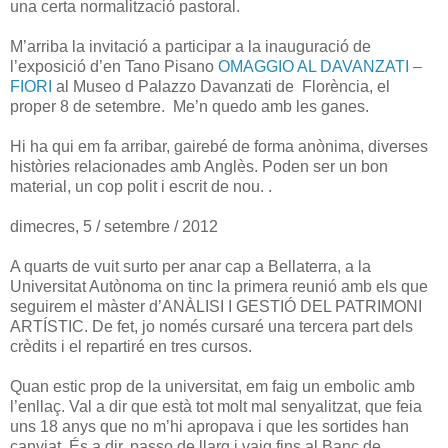
una certa normalització pastoral.
M’arriba la invitació a participar a la inauguració de
l’exposició d’en Tano Pisano
OMAGGIO AL DAVANZATI –
FIORI
al Museo d Palazzo Davanzati de Florència, el
proper 8 de setembre.
Me’n quedo amb les ganes.
Hi ha qui em fa arribar, gairebé de forma anònima, diverses
històries relacionades amb Anglès. Poden ser un bon
material, un cop polit i escrit de nou. .
dimecres, 5 / setembre / 2012
A quarts de vuit surto per anar cap a Bellaterra, a la
Universitat Autònoma on tinc la primera reunió amb els que
seguirem el màster d’ANÀLISI I GESTIÓ DEL PATRIMONI
ARTÍSTIC. De fet, jo només cursaré una tercera part dels
crèdits i el repartiré en tres cursos.
Quan estic prop de la universitat, em faig un embolic amb
l’enllaç. Val a dir que està tot molt mal senyalitzat, que feia
uns 18 anys que no m’hi apropava i que les sortides han
canviat. És a dir, passo de llarg i vaig fins al Banc de