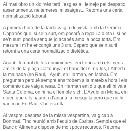
Al matí obro un xic més tard l’església i feinejo pel despatx:
assentaments, ne temeres, missatges... Retorna una certa
normalització laboral.
A primera hora de la tarda vaig a de visita amb la Gemma
Caparrós que, si se’n surt, em posarà a rega i a dieta i, si no
se’n surt, podria ser que jo acabés amb la boca torta. Em
mesura i m’he encongit uns 3 cm. Espero que se’n surti i
retorni a una certa normalització dietètica.
Anant i tornant de les dominiques, em trobo amb els meus
amics de la plaça Catalunya: el banc del si-no-fos, l’Albert i
la mainada (en Raül, l’Ayub, en Harman, en Moha). Em
pregunten perquè sempre ens trobem a la mateixa hora i els
comento que vaig a resar. En Harman em diu que ell hi va a
Santa Coloma, on hi ha el temple sich. L’Ayubi en Moha, em
diuen que ells haurien d’anar a la mesquita però que no hi
van mai. En Raül s’ho escolta.
Al vespre, després de la missa vespertina, vaig cap a
Bonmatí. Tinc reunió amb l’equip de Caritas. Sembla que el
Banc d’Aliments disposa de molt pocs recursos. Retorna