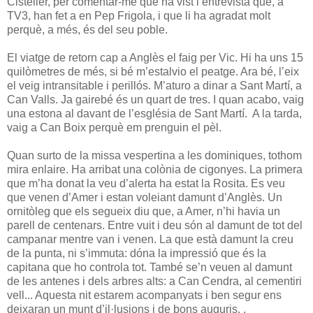
Cisteller, per comentar-me que ha vist l’entrevista que, a
TV3, han fet a en Pep Frigola, i que li ha agradat molt
perquè, a més, és del seu poble.
El viatge de retorn cap a Anglès el faig per Vic. Hi ha uns 15
quilòmetres de més, si bé m’estalvio el peatge. Ara bé, l’eix
el veig intransitable i perillós. M’aturo a dinar a Sant Martí, a
Can Valls. Ja gairebé és un quart de tres. I quan acabo, vaig
una estona al davant de l’església de Sant Martí. A la tarda,
vaig a Can Boix perquè em prenguin el pèl.
Quan surto de la missa vespertina a les dominiques, tothom
mira enlaire. Ha arribat una colònia de cigonyes. La primera
que m’ha donat la veu d’alerta ha estat la Rosita. Es veu
que venen d’Amer i estan voleiant damunt d’Anglès. Un
ornitòleg que els segueix diu que, a Amer, n’hi havia un
parell de centenars. Entre vuit i deu són al damunt de tot del
campanar mentre van i venen. La que està damunt la creu
de la punta, ni s’immuta: dóna la impressió que és la
capitana que ho controla tot. També se’n veuen al damunt
de les antenes i dels arbres alts: a Can Cendra, al cementiri
vell... Aquesta nit estarem acompanyats i ben segur ens
deixaran un munt d’il·lusions i de bons auguris. .