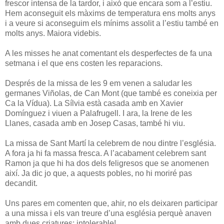
frescor intensa de la tardor, i això que encara som a l’estiu.
Hem aconseguit els màxims de temperatura ens molts anys
i a veure si aconseguim els mínims assolit a l’estiu també en
molts anys. Maiora videbis.
A les misses he anat comentant els desperfectes de fa una
setmana i el que ens costen les reparacions.
Després de la missa de les 9 em venen a saludar les
germanes Viñolas, de Can Mont (que també es coneixia per
Ca la Vídua). La Sílvia està casada amb en Xavier
Domínguez i viuen a Palafrugell. I ara, la Irene de les
Llanes, casada amb en Josep Casas, també hi viu.
La missa de Sant Martí la celebrem de nou dintre l’església.
A fora ja hi fa massa fresca. A l’acabament celebrem sant
Ramon ja que hi ha dos dels feligresos que se anomenen
així. Ja dic jo que, a aquests pobles, no hi moriré pas
decandit.
Uns pares em comenten que, ahir, no els deixaren participar
a una missa i els van treure d’una església perquè anaven
amb dues criatures: intolerable!