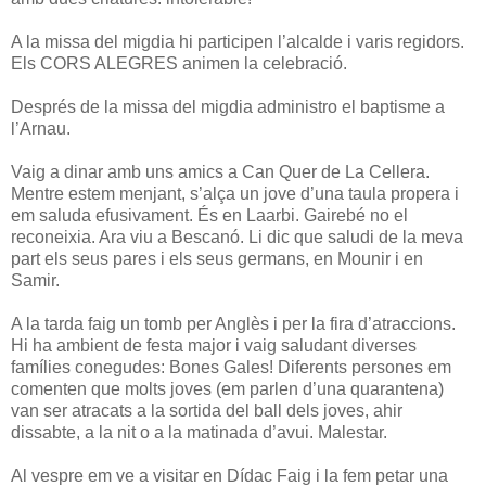
A la missa del migdia hi participen l’alcalde i varis regidors.
Els CORS ALEGRES animen la celebració.
Després de la missa del migdia administro el baptisme a
l’Arnau.
Vaig a dinar amb uns amics a Can Quer de La Cellera.
Mentre estem menjant, s’alça un jove d’una taula propera i
em saluda efusivament. És en Laarbi. Gairebé no el
reconeixia. Ara viu a Bescanó. Li dic que saludi de la meva
part els seus pares i els seus germans, en Mounir i en
Samir.
A la tarda faig un tomb per Anglès i per la fira d’atraccions.
Hi ha ambient de festa major i vaig saludant diverses
famílies conegudes: Bones Gales! Diferents persones em
comenten que molts joves (em parlen d’una quarantena)
van ser atracats a la sortida del ball dels joves, ahir
dissabte, a la nit o a la matinada d’avui. Malestar.
Al vespre em ve a visitar en Dídac Faig i la fem petar una