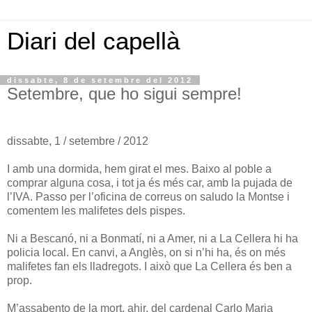
Diari del capellà
dissabte, 8 de setembre del 2012
Setembre, que ho sigui sempre!
dissabte, 1 / setembre / 2012
I amb una dormida, hem girat el mes. Baixo al poble a
comprar alguna cosa, i tot ja és més car, amb la pujada de
l’IVA. Passo per l’oficina de correus on saludo la Montse i
comentem les malifetes dels pispes.
Ni a Bescanó, ni a Bonmatí, ni a Amer, ni a La Cellera hi ha
policia local. En canvi, a Anglès, on si n’hi ha, és on més
malifetes fan els lladregots. I això que La Cellera és ben a
prop.
M’assabento de la mort, ahir, del cardenal Carlo Maria